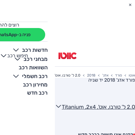
רוצים להת
פניה ב-WhatsApp
חדשות רכב
חיפוש רכב
+
-
מבחני רכב
השוואות רכב
רכב חשמלי
אוטו
פורד
אדג'
2018
2.0 ל' טורבו, אוט', Titanium ,2x4
פורד אדג' 2018
יד שניה
מחירון רכב
רכב חדש
2.0 ל' טורבו, אוט', Titanium ,2x4
הדגם אינו משווק כרכב חדש