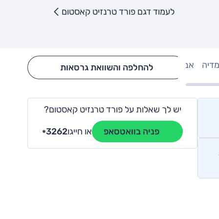
לעמוד דגם פורד טרנזיט קאסטום
מדיה
אבזור
Hide config section
להחלפה והשוואת גרסאות
יש לך שאלות על פורד טרנזיט קאסטום?
או חייגו
3262
פניה בוואטסאפ
*