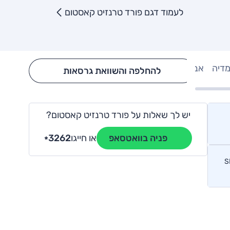
לעמוד דגם פורד טרנזיט קאסטום
מדיה
אבזור
Hide config section
להחלפה והשוואת גרסאות
יש לך שאלות על פורד טרנזיט קאסטום?
או חייגו
3262
פניה בוואטסאפ
*