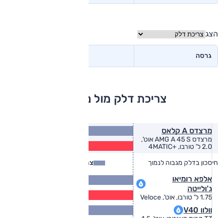
הצג
גרסה
צריכת דלק מול מתחרים
11.9
מרצדס A קלאס
(ק״מ/ל׳)
מרצדס AMG A 45 S אוט',
9.6
2.0 ל' טורבו, +4MATIC
(ק״מ/ל׳)
חיסכון בדלק מגבוה לנמוך
צריכת דלק
צריכת דלק בפועל
14.7
אלפא רומיאו
(ק״מ/ל׳
ג'ולייטה
11.9
1.75 ל' טורבו, אוט', Veloce
(ק״מ/ל׳)
וולוו V40