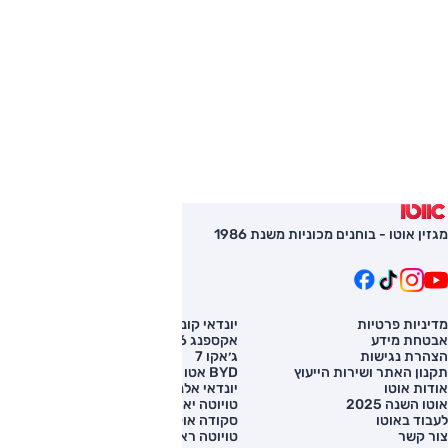
מגזין אוטו - בוחנים מכוניות משנת 1986
מדיניות פרטיות
יונדאי קונה
השוואת רכב
אבטחת מידע
אקספנג G6
רכב חדש
הצהרת נגישות
ג׳אקו 7
מחירון רכב
תקנון האתר ושירות הייעוץ
BYD אטו 3
מימון לרכב
אודות אוטו
יונדאי אלנטרה
אוטו השנה 2025
טויוטה יאריס קרוס
לעבוד באוטו
סקודה אוקטביה
צור קשר
טויוטה ראב 4