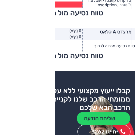
T3 קרוס קאנטרי, אוט', 1.5
13.5
ל' טורבו, Inscription
(ק״מ/ל׳)
טווח נסיעה מול מתחרים
0
מרצדס A קלאס
(ק"מ)
0
(ק"מ)
טווח נסיעה מגבוה לנמוך
טווח יצרן
טווח בפועל
טווח נסיעה מול מתחרים
צריכת דלק
קבלו ייעוץ מקצועי ללא עלות
ממומחי הרכב שלנו לקניית
הרכב הבא שלכם
שליחת הודעה
חייגו 3262
*