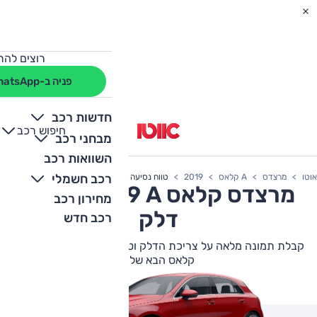
רוצים להת
פניה ב-WhatsApp
חדשות רכב
חיפוש רכב
+
-
מבחני רכב
השוואות רכב
רכב חשמלי
אוטו
מרצדס
A קלאס
2019
טווח נסיעה
מרצדס
A קלאס
2019 צריכת
מחירון רכב
דלק
רכב חדש
קבלת תמונה מלאה על צריכת הדלק וטווח הנסיעה של מרצדס A
קלאס הבא שלך