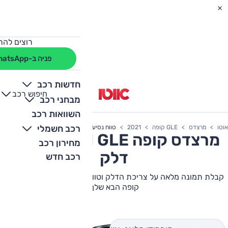
רוצים להת
פניה ב-WhatsApp
חדשות רכב
חיפוש רכב
+
-
מבחני רכב
השוואות רכב
רכב חשמלי
אוטו
מרצדס
GLE קופה
2021
טווח נסיעה
מרצדס
GLE קופה
2021 צריכת
מחירון רכב
דלק
רכב חדש
קבלת תמונה מלאה על צריכת הדלק וטווח הנסיעה של מרצדס GLE
קופה הבא שלך