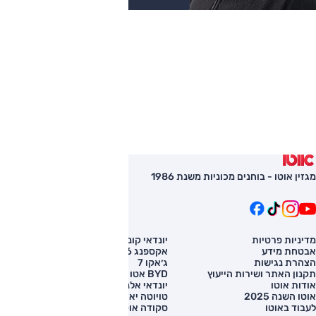
מגזין אוטו - בוחנים מכוניות משנת 1986
מדיניות פרטיות
יונדאי קונה
השוואת רכב
אבטחת מידע
אקספנג G6
רכב חדש
הצהרת נגישות
ג׳אקו 7
מחירון רכב
תקנון האתר ושירות הייעוץ
BYD אטו 3
מימון לרכב
אודות אוטו
יונדאי אלנטרה
אוטו השנה 2025
טויוטה יאריס קרוס
לעבוד באוטו
סקודה אוקטביה