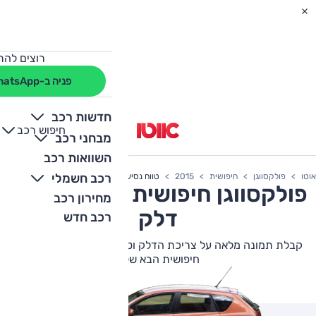
רוצים להת
פניה ב-WhatsApp
חדשות רכב
חיפוש רכב
+
-
מבחני רכב
השוואות רכב
רכב חשמלי
אוטו
פולקסווגן
חיפושית
2015
טווח נסיעה
פולקסווגן
חיפושית
2015 צריכת
מחירון רכב
דלק
רכב חדש
קבלת תמונה מלאה על צריכת הדלק וטווח הנסיעה של פולקסווגן
חיפושית הבא שלך