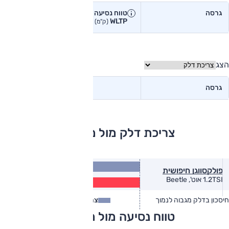
גרסה
טווח נסיעה יצרן
טווח נסיעה
WLTP
בפועל<
(ק"מ)
(ק"מ)
הצג
גרסה
צריכת דלק מול מתחרים
16.9
פולקסווגן חיפושית
(ק״מ/ל׳)
12.3
1.2TSI אוט', Beetle
(ק״מ/ל׳)
חיסכון בדלק מגבוה לנמוך
צריכת דלק
צריכת דלק בפועל
טווח נסיעה מול מתחרים