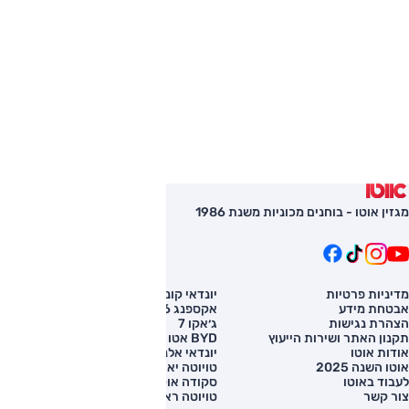
מגזין אוטו - בוחנים מכוניות משנת 1986
מדיניות פרטיות
יונדאי קונה
השוואת רכב
אבטחת מידע
אקספנג G6
רכב חדש
הצהרת נגישות
ג׳אקו 7
מחירון רכב
תקנון האתר ושירות הייעוץ
BYD אטו 3
מימון לרכב
אודות אוטו
יונדאי אלנטרה
אוטו השנה 2025
טויוטה יאריס קרוס
לעבוד באוטו
סקודה אוקטביה
צור קשר
טויוטה ראב 4