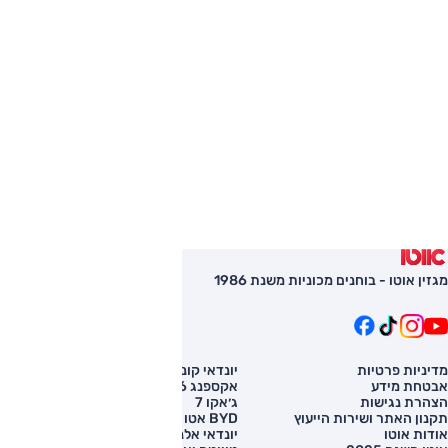
מגזין אוטו - בוחנים מכוניות משנת 1986
מדיניות פרטיות
יונדאי קונה
השוואת רכב
אבטחת מידע
אקספנג G6
רכב חדש
הצהרת נגישות
ג׳אקו 7
מחירון רכב
תקנון האתר ושירות הייעוץ
BYD אטו 3
מימון לרכב
אודות אוטו
יונדאי אלנטרה