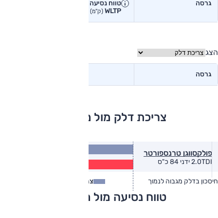
גרסה
טווח נסיעה יצרן
טווח נסיעה
WLTP
בפועל<
(ק"מ)
(ק"מ)
הצג
גרסה
צריכת דלק מול מתחרים
13.3
פולקסווגן טרנספורטר
(ק״מ/ל׳)
10.8
2.0TDI ידני 84 כ"ס
(ק״מ/ל׳)
חיסכון בדלק מגבוה לנמוך
צריכת דלק
צריכת דלק בפועל
טווח נסיעה מול מתחרים