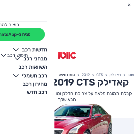
רוצים להת
פניה ב-WhatsApp
חדשות רכב
חיפוש רכב
+
-
מבחני רכב
השוואות רכב
רכב חשמלי
אוטו
קאדילק
CTS
2019
טווח נסיעה
קאדילק
CTS
2019 צריכת דלק
מחירון רכב
רכב חדש
קבלת תמונה מלאה על צריכת הדלק וטווח הנסיעה של קאדילק CTS
הבא שלך