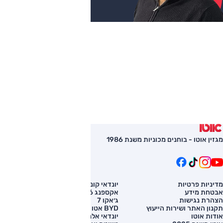
מגזין אוטו - בוחנים מכוניות משנת 1986
מדיניות פרטיות
יונדאי קונה
השוואת רכב
אבטחת מידע
אקספנג G6
רכב חדש
הצהרת נגישות
ג׳אקו 7
מחירון רכב
תקנון האתר ושירות הייעוץ
BYD אטו 3
מימון לרכב
אודות אוטו
יונדאי אלנטרה