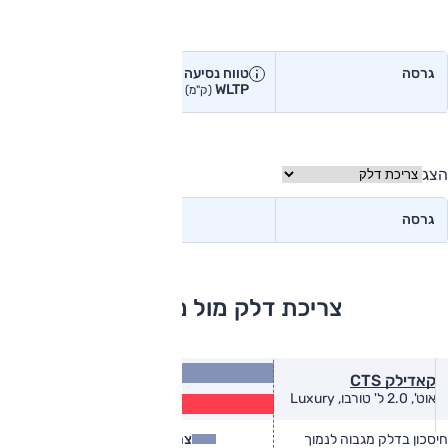
טווח נסיעה בפועל
גרסה
טווח נסיעה יצרן
טווח נסיעה
WLTP
בפועל<
(ק"מ)
(ק"מ)
הצג
גרסה
צריכת דלק מול מתחרים
9.6
קאדילק CTS
(ק״מ/ל׳)
8.2
אוט', 2.0 ל' טורבו, Luxury
(ק״מ/ל׳)
חיסכון בדלק מגבוה לנמוך
צריכת דלק
צריכת דלק בפועל