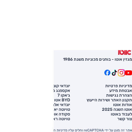
מגזין אוטו - בוחנים מכוניות משנת 1986
מדיניות פרטיות
יונדאי קונה
השוואת רכב
אבטחת מידע
אקספנג G6
רכב חדש
הצהרת נגישות
ג׳אקו 7
מחירון רכב
תקנון האתר ושירות הייעוץ
BYD אטו 3
מימון לרכב
אודות אוטו
יונדאי אלנטרה
אוטו השנה 2025
טויוטה יאריס קרוס
לעבוד באוטו
סקודה אוקטביה
צור קשר
טויוטה ראב 4
אתר זה מוגן על ידי reCAPTCHA וחלים עליו מדיניות הפרטיות והתנאים וההגבלות של