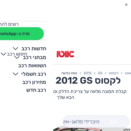
רוצים להת
פניה ב-WhatsApp
חדשות רכב
חיפוש רכב
+
-
מבחני רכב
השוואות רכב
רכב חשמלי
אוטו
לקסוס
GS
2012
טווח נסיעה
לקסוס
GS
2012 צריכת דלק
מחירון רכב
רכב חדש
קבלת תמונה מלאה על צריכת הדלק וטווח הנסיעה של לקסוס GS
הבא שלך
היברידי פלאג-אין
דלק