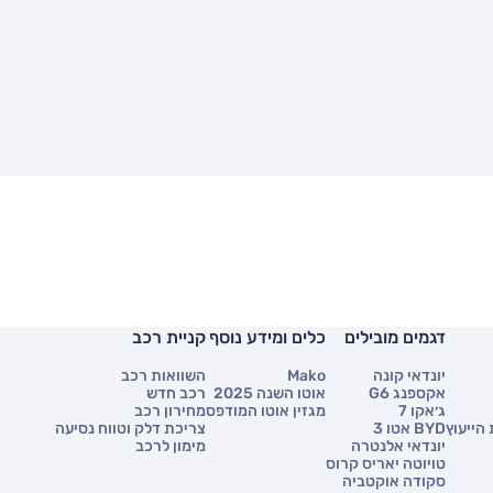
דגמים מובילים
כלים ומידע נוסף
קניית רכב
יונדאי קונה
Mako
השוואות רכב
אקספנג G6
אוטו השנה 2025
רכב חדש
ג׳אקו 7
מגזין אוטו המודפס
מחירון רכב
הייעוץ
BYD אטו 3
צריכת דלק וטווח נסיעה
יונדאי אלנטרה
מימון לרכב
טויוטה יאריס קרוס
סקודה אוקטביה