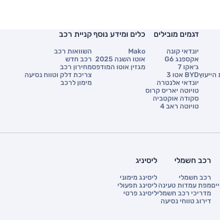
דגמים מובילים
כלים ומידע נוסף
קניית רכב
יונדאי קונה
Mako
השוואות רכב
אקספנג G6
אוטו השנה 2025
רכב חדש
ג׳אקו 7
מגזין אוטו המודפס
מחירון רכב
הייעוץ
BYD אטו 3
צריכת דלק וטווח נסיעה
יונדאי אלנטרה
מימון לרכב
טויוטה יאריס קרוס
סקודה אוקטביה
טויוטה ראב 4
רכב חשמלי
ליסיניג
רכב חשמלי
ליסינג מימוני
ים
מפת עמדות טעינה
ליסינג תפעולי
מדריכי רכב חשמלי
ליסינג פרטי
דירוג טווחי נסיעה