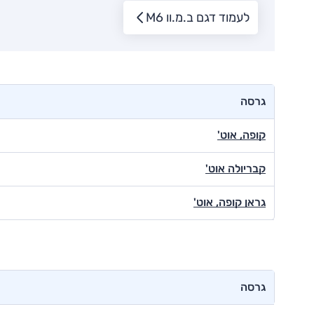
לעמוד דגם ב.מ.וו M6
גרסה
קופה, אוט'
קבריולה אוט'
גראן קופה, אוט'
גרסה