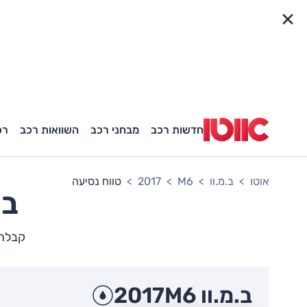
פריט מהיר
חדשות רכב
מבחני רכב
השוואות רכב
רכ
אוטו
ב.מ.וו
M6
2017
טווח נסיעה
ב.
קבלת ת
ב.מ.וו M6
2017