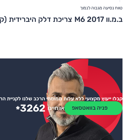
טווח נסיעה מגבוה לנמוך
ב.מ.וו M6 2017
צריכת דלק היברידית (ק
קבלו ייעוץ מקצועי ללא עלות ממומחי הרכב שלנו לקניית ה
3262
*
פניה בוואטסאפ
או חייגו