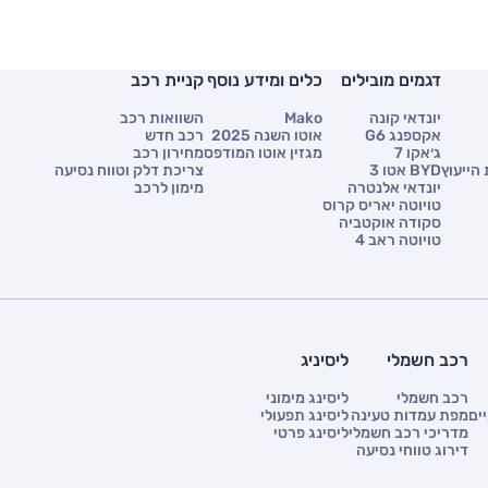
דגמים מובילים
כלים ומידע נוסף
קניית רכב
יונדאי קונה
Mako
השוואות רכב
אקספנג G6
אוטו השנה 2025
רכב חדש
ג׳אקו 7
מגזין אוטו המודפס
מחירון רכב
הייעוץ
BYD אטו 3
צריכת דלק וטווח נסיעה
יונדאי אלנטרה
מימון לרכב
טויוטה יאריס קרוס
סקודה אוקטביה
טויוטה ראב 4
רכב חשמלי
ליסיניג
רכב חשמלי
ליסינג מימוני
ים
מפת עמדות טעינה
ליסינג תפעולי
מדריכי רכב חשמלי
ליסינג פרטי
דירוג טווחי נסיעה