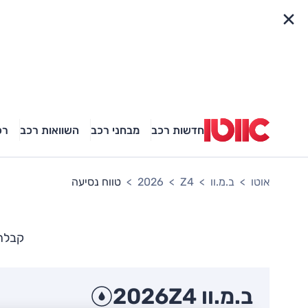
פריט מהיר
חדשות רכב
מבחני רכב
השוואות רכב
רכ
אוטו
ב.מ.וו
Z4
2026
טווח נסיעה
קבלת ת
ב.מ.וו Z4
2026