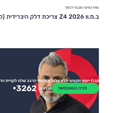
טווח נסיעה מגבוה לנמוך
ב.מ.וו Z4 2026
צריכת דלק היברידית (ק
קבלו ייעוץ מקצועי ללא עלות ממומחי הרכב שלנו לקניית ה
3262
*
פניה בוואטסאפ
או חייגו