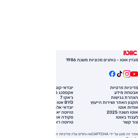
מגזין אוטו - בוחנים מכוניות משנת 1986
מדיניות פרטיות
יונדאי קונה
השוואת רכב
אבטחת מידע
אקספנג G6
רכב חדש
הצהרת נגישות
ג׳אקו 7
מחירון רכב
תקנון האתר ושירות הייעוץ
BYD אטו 3
מימון לרכב
אודות אוטו
יונדאי אלנטרה
אוטו השנה 2025
טויוטה יאריס קרוס
לעבוד באוטו
סקודה אוקטביה
צור קשר
טויוטה ראב 4
אתר זה מוגן על ידי reCAPTCHA וחלים עליו מדיניות הפרטיות והתנאים וההגבלות של