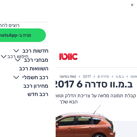
רוצים להת
פניה ב-WhatsApp
חדשות רכב
חיפוש רכב
+
-
מבחני רכב
השוואות רכב
רכב חשמלי
אוטו
ב.מ.וו
סדרה 6
2017
טווח נסיעה
ב.מ.וו
סדרה 6
2017 צריכת דלק
מחירון רכב
רכב חדש
קבלת תמונה מלאה על צריכת הדלק וטווח הנסיעה של ב.מ.וו סדרה 6
הבא שלך