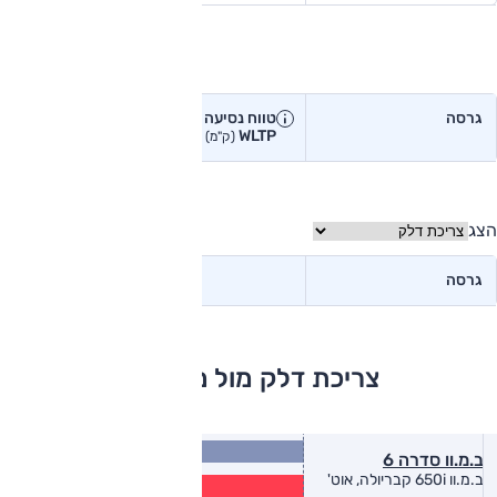
טווח נסיעה בפועל
גרסה
טווח נסיעה יצרן
טווח נסיעה
WLTP
בפועל<
(ק"מ)
(ק"מ)
הצג
גרסה
צריכת דלק מול מתחרים
9.3
ב.מ.וו סדרה 6
(ק״מ/ל׳)
7.5
ב.מ.וו 650i קבריולה, אוט'
(ק״מ/ל׳)