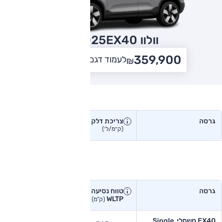
וולוו EX40
2025
359,900
לעמוד דגם וולוו EX40
₪
צריכת דלק בפועל
גרסה
צריכת דלק
צריכת דלק יצרן
בפועל
(ק״מ/ל׳)
(ק״מ/ל׳)
טווח נסיעה בפועל
גרסה
טווח נסיעה יצרן
טווח נסיעה
WLTP
בפועל<
(ק"מ)
(ק"מ)
EX40 חשמלי, Single