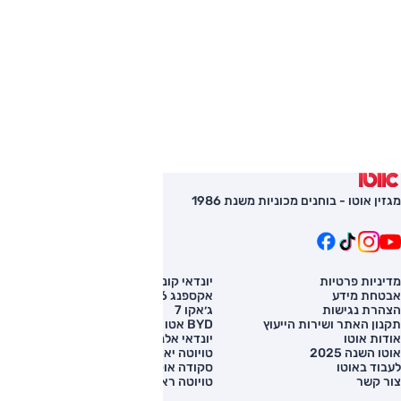
מגזין אוטו - בוחנים מכוניות משנת 1986
מדיניות פרטיות
יונדאי קונה
השוואת רכב
אבטחת מידע
אקספנג G6
רכב חדש
הצהרת נגישות
ג׳אקו 7
מחירון רכב
תקנון האתר ושירות הייעוץ
BYD אטו 3
מימון לרכב
אודות אוטו
יונדאי אלנטרה
אוטו השנה 2025
טויוטה יאריס קרוס
לעבוד באוטו
סקודה אוקטביה
צור קשר
טויוטה ראב 4