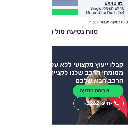
565
וולוו EX40
(ק"מ)
EX40 חשמלי, Single
458
Motor Ultra Dark, 2x4
(ק"מ)
טווח נסיעה מגבוה לנמוך
טווח יצרן
טווח בפועל
טווח נסיעה מול מתחרים
צריכת דלק
קבלו ייעוץ מקצועי ללא עלות
ממומחי הרכב שלנו לקניית
הרכב הבא שלכם
שליחת הודעה
חייגו 3262
*