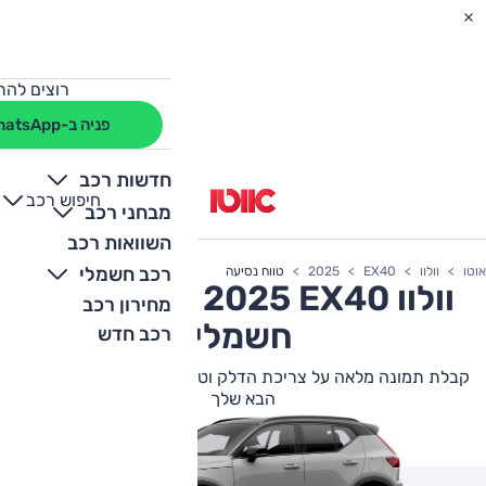
רוצים להת
פניה ב-WhatsApp
חדשות רכב
חיפוש רכב
+
-
מבחני רכב
השוואות רכב
רכב חשמלי
אוטו
וולוו
EX40
2025
טווח נסיעה
וולוו
EX40
2025 טווח נסיעה
מחירון רכב
חשמלי
רכב חדש
קבלת תמונה מלאה על צריכת הדלק וטווח הנסיעה של וולוו EX40
הבא שלך