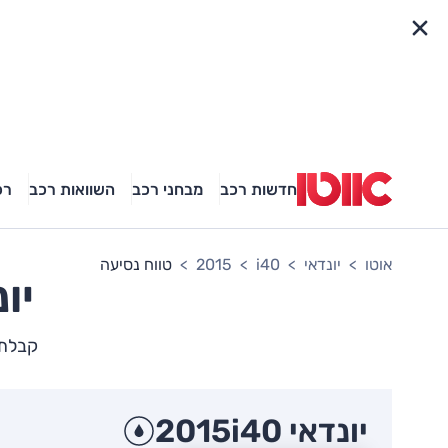
פריט מהיר
חדשות רכב
מבחני רכב
השוואות רכב
רכ
אוטו
יונדאי
i40
2015
טווח נסיעה
יו
קבלת ת
יונדאי i40
2015