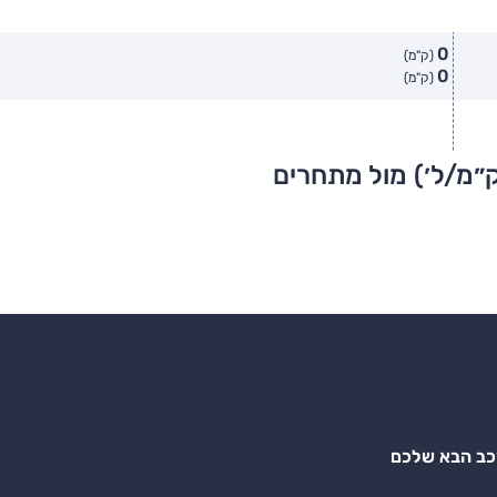
0
(ק"מ)
0
(ק"מ)
ק״מ/ל׳) מול מתחרים
רכב הבא שלכם