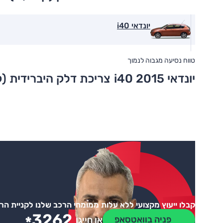
יונדאי i40
טווח נסיעה מגבוה לנמוך
יונדאי i40 2015
צריכת דלק היברידית (
קבלו ייעוץ מקצועי ללא עלות ממומחי הרכב שלנו לקניית ה
3262
פניה בוואטסאפ
או חייגו