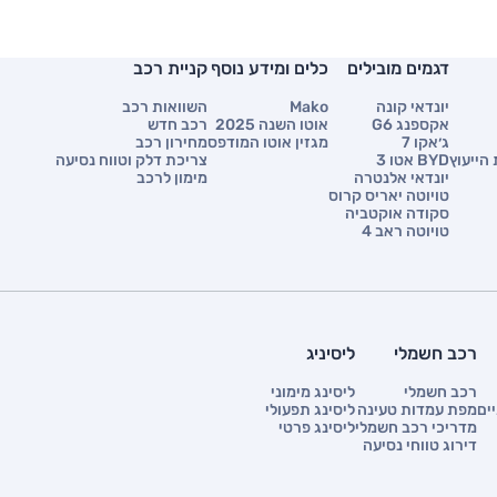
דגמים מובילים
כלים ומידע נוסף
קניית רכב
יונדאי קונה
Mako
השוואות רכב
אקספנג G6
אוטו השנה 2025
רכב חדש
ג׳אקו 7
מגזין אוטו המודפס
מחירון רכב
הייעוץ
BYD אטו 3
צריכת דלק וטווח נסיעה
יונדאי אלנטרה
מימון לרכב
טויוטה יאריס קרוס
סקודה אוקטביה
טויוטה ראב 4
רכב חשמלי
ליסיניג
רכב חשמלי
ליסינג מימוני
ים
מפת עמדות טעינה
ליסינג תפעולי
מדריכי רכב חשמלי
ליסינג פרטי
דירוג טווחי נסיעה