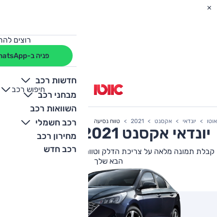
רוצים להת
פניה ב-WhatsApp
חדשות רכב
חיפוש רכב
+
-
מבחני רכב
השוואות רכב
רכב חשמלי
אוטו
יונדאי
אקסנט
2021
טווח נסיעה
יונדאי
אקסנט
2021 צריכת דלק
מחירון רכב
רכב חדש
קבלת תמונה מלאה על צריכת הדלק וטווח הנסיעה של יונדאי אקסנט
הבא שלך