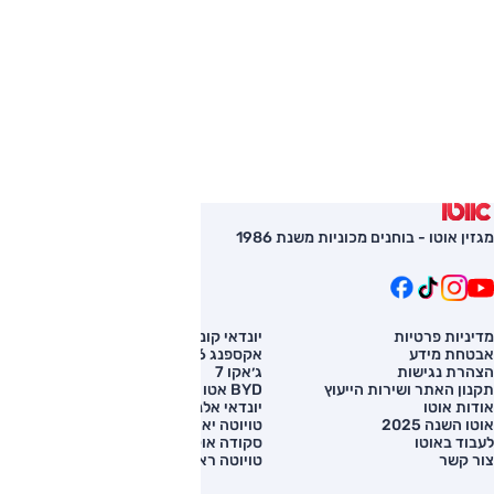
מגזין אוטו - בוחנים מכוניות משנת 1986
מדיניות פרטיות
יונדאי קונה
השוואת רכב
אבטחת מידע
אקספנג G6
רכב חדש
הצהרת נגישות
ג׳אקו 7
מחירון רכב
תקנון האתר ושירות הייעוץ
BYD אטו 3
מימון לרכב
אודות אוטו
יונדאי אלנטרה
אוטו השנה 2025
טויוטה יאריס קרוס
לעבוד באוטו
סקודה אוקטביה
צור קשר
טויוטה ראב 4