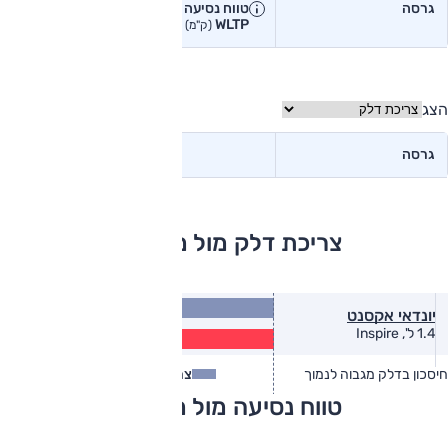
גרסה
טווח נסיעה יצרן
טווח נסיעה
WLTP
בפועל<
(ק"מ)
(ק"מ)
הצג
גרסה
צריכת דלק מול מתחרים
14.5
יונדאי אקסנט
(ק״מ/ל׳)
11.7
1.4 ל', Inspire
(ק״מ/ל׳)
חיסכון בדלק מגבוה לנמוך
צריכת דלק
צריכת דלק בפועל
טווח נסיעה מול מתחרים