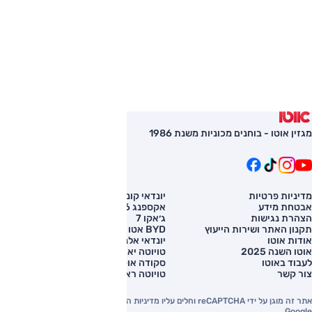
מגזין אוטו - בוחנים מכוניות משנת 1986
מדיניות פרטיות
יונדאי קונה
השוואת רכב
אבטחת מידע
אקספנג G6
רכב חדש
הצהרת נגישות
ג׳אקו 7
מחירון רכב
תקנון האתר ושירות הייעוץ
BYD אטו 3
מימון לרכב
אודות אוטו
יונדאי אלנטרה
אוטו השנה 2025
טויוטה יאריס קרוס
לעבוד באוטו
סקודה אוקטביה
צור קשר
טויוטה ראב 4
אתר זה מוגן על ידי reCAPTCHA וחלים עליו מדיניות הפרטיות והתנאים וההגבלות של
Google