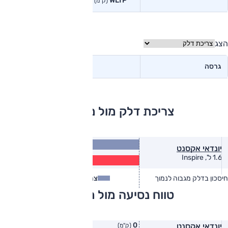
WLTP
בפועל<
(ק"מ)
(ק"מ)
הצג
גרסה
צריכת דלק מול מתחרים
14.5
יונדאי אקסנט
(ק״מ/ל׳)
11.7
1.6 ל', Inspire
(ק״מ/ל׳)
חיסכון בדלק מגבוה לנמוך
צריכת דלק
צריכת דלק בפועל
טווח נסיעה מול מתחרים
0
יונדאי אקסנט
(ק"מ)