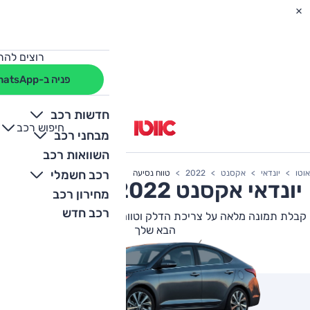
רוצים להת
פניה ב-WhatsApp
חדשות רכב
חיפוש רכב
+
-
מבחני רכב
השוואות רכב
רכב חשמלי
אוטו
יונדאי
אקסנט
2022
טווח נסיעה
יונדאי
אקסנט
2022 צריכת דלק
מחירון רכב
רכב חדש
קבלת תמונה מלאה על צריכת הדלק וטווח הנסיעה של יונדאי אקסנט
הבא שלך