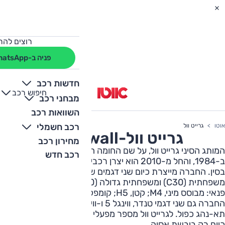
רוצים להת
פניה ב-WhatsApp
חדשות רכב
חיפוש רכב
+
-
מבחני רכב
השוואות רכב
רכב חשמלי
אוטו
גרייט וול
גרייט וול
-
Greatwall
מחירון רכב
המותג הסיני גרייט וול, על שם החומה הסינית הגדולה, נוסד
רכב חדש
ב-1984, והחל מ-2010 הוא יצרן רכבי השטח והפנאי הגדול
בסין. החברה מייצרת כיום שני דגמים של מכוניות נוסעים -
משפחתית (C30) ומשפחתית גדולה (C50) – שלושה דגמי
פנאי: מבוסס מיני, M4; קטן, H5; קומפקטי, H6. בנוסף, מייצרת
החברה גם שני דגמי טנדר, ווינגל 5 ו-ווינגל 6, שניהם עם
תא-נהג כפול. לגרייט וול מספר מפעלי ההרכבה והיא מוכרת
כיום רק ביבשת אסיה.