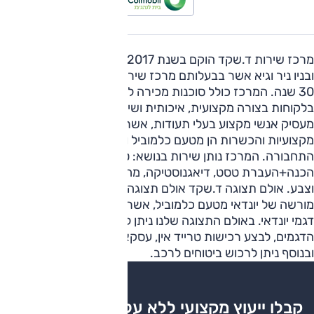
מרכז שירות ד.שקד הוקם בשנת 2017. הבעלים הינו יצחק שקד
ובניו ניר וגיא אשר בבעלותם מרכז שירות מורשה מיצובישי כבר
30 שנה. המרכז כולל סוכנות מכירה לרכבי יונדאי. המרכז מטפל
בלקוחות בצורה מקצועית, איכותית ושירותית ביותר , המרכז
מעסיק אנשי מקצוע בעלי תעודות, אשר עוברים הדרכות
מקצועיות והכשרות הן מטעם כלמוביל והן מטעם משרד
התחבורה. המרכז נותן שירות בנושא: טיפולים שנתיים,שינועים,
הכנה+העברת טסט, דיאגנוסטיקה, מחלקה רחבה של פחחות
וצבע. אולם תצוגה ד.שקד אולם תצוגה ד.שקד הינו אולם תצוגה
מורשה של יונדאי מטעם כלמוביל, אשר מציע למכירה את כלל
דגמי יונדאי. באולם התצוגה שלנו ניתן לבצע נסיעות מבחן על כלל
הדגמים, לבצע רכישות טרייד אין, עסקאות מימון מטעם כלמוביל
ובנוסף ניתן לרכוש ביטוחים לרכב.
קבלו ייעוץ מקצועי ללא עלות