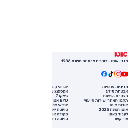
מגזין אוטו - בוחנים מכוניות משנת 1986
מדיניות פרטיות
יונדאי קונה
השוואת רכב
אבטחת מידע
אקספנג G6
רכב חדש
הצהרת נגישות
ג׳אקו 7
מחירון רכב
תקנון האתר ושירות הייעוץ
BYD אטו 3
מימון לרכב
אודות אוטו
יונדאי אלנטרה
אוטו השנה 2025
טויוטה יאריס קרוס
לעבוד באוטו
סקודה אוקטביה
צור קשר
טויוטה ראב 4