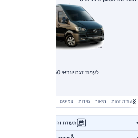
לעמוד דגם יונדאי H350
תעודת זהות
תיאור
מידות
צמיגים
מנוע וביצועים
טעינה חשמל
תעודת זהות