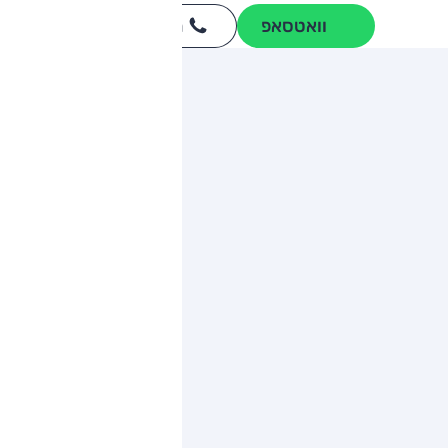
וואטסאפ
חייגו
3262
*
ותגים מתחרים