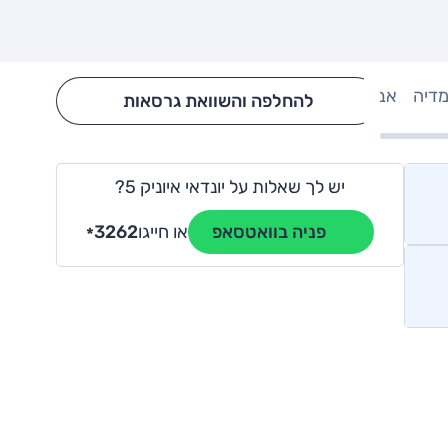
מדיה
אבזור
Hide config section
להחלפה והשוואת גרסאות
יש לך שאלות על יונדאי איוניק 5?
או חייגו
3262
פניה בוואטסאפ
*