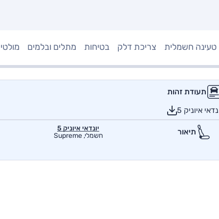
טעינה חשמלית
צריכת דלק
בטיחות
מתלים ובלמים
מולטי
תעודת זהות
אי איוניק 5
יונדאי איוניק 5
תיאור
חשמלי, Supreme