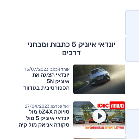
יונדאי איוניק 5 כתבות ומבחני
דרכים
אוהד אלגוב, 13/07/2023
יונדאי הציגה את
איוניק 5N
הספורטיבית בגודווד
יואל פלרמן, 27/04/2023
טויוטה bZ4X מול
יונדאי איוניק 5 מול
סקודה אניאק מול קיה
EV6 – מבחן דרכים
השוואתי