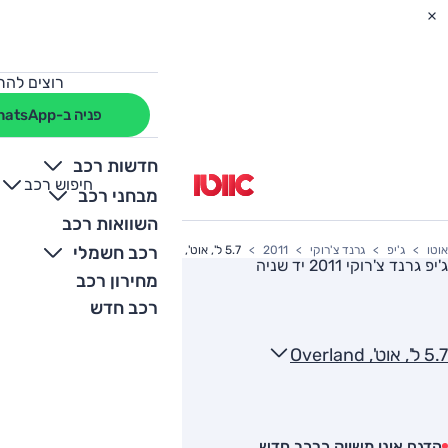
רוצים להת
פניה ב-WhatsApp
חדשות רכב
חיפוש רכב
+
-
מבחני רכב
השוואות רכב
רכב חשמלי
אוטו
ג'יפ
גרנד צ'רוקי
2011
5.7 ל', אוט', Overland
ג'יפ גרנד צ'רוקי 2011
יד שניה
מחירון רכב
רכב חדש
5.7 ל', אוט', Overland
הדגם אינו משווק כרכב חדש