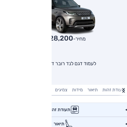
728,200
מחיר-₪
לעמוד דגם לנד רובר דיסקברי
תעודת זהות
תיאור
מידות
צמיגים
מנוע וביצועים
טעינה חשמל
תעודת זהות
תיאור