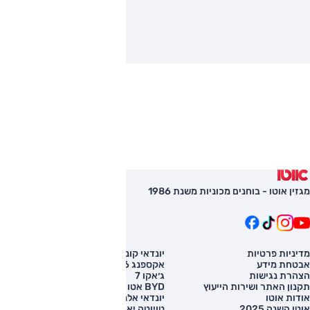
מגזין אוטו - בוחנים מכוניות משנת 1986
מדיניות פרטיות
יונדאי קונה
השוואת רכב
אבטחת מידע
אקספנג G6
רכב חדש
הצהרת נגישות
ג׳אקו 7
מחירון רכב
תקנון האתר ושירות הייעוץ
BYD אטו 3
מימון לרכב
אודות אוטו
יונדאי אלנטרה
אוטו השנה 2025
טויוטה יאריס קרוס