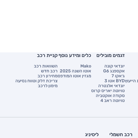
דגמים מובילים
כלים ומידע נוסף
קניית רכב
יונדאי קונה
Mako
השוואות רכב
אקספנג G6
אוטו השנה 2025
רכב חדש
ג׳אקו 7
מגזין אוטו המודפס
מחירון רכב
הייעוץ
BYD אטו 3
צריכת דלק וטווח נסיעה
יונדאי אלנטרה
מימון לרכב
טויוטה יאריס קרוס
סקודה אוקטביה
טויוטה ראב 4
רכב חשמלי
ליסיניג