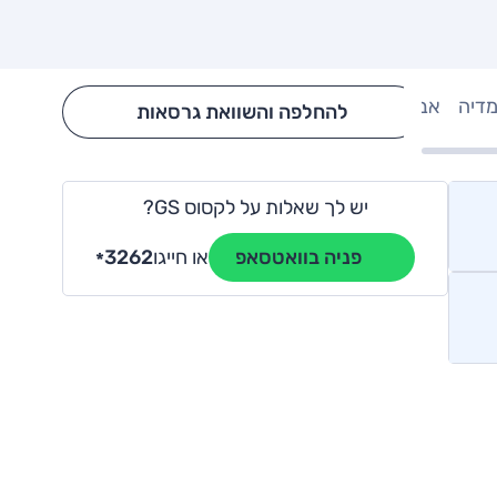
מדיה
אבזור
Hide config section
להחלפה והשוואת גרסאות
יש לך שאלות על לקסוס GS?
או חייגו
3262
פניה בוואטסאפ
*