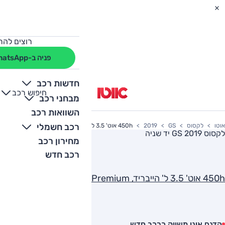
רוצים להת
פניה ב-WhatsApp
חדשות רכב
חיפוש רכב
+
-
מבחני רכב
השוואות רכב
רכב חשמלי
אוטו
לקסוס
GS
2019
450h אוט' 3.5 ל' הייבריד, High Premium
לקסוס GS 2019
יד שניה
מחירון רכב
רכב חדש
450h אוט' 3.5 ל' הייבריד, High Premium
הדגם אינו משווק כרכב חדש