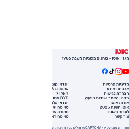
מגזין אוטו - בוחנים מכוניות משנת 1986
מדיניות פרטיות
יונדאי קונה
השוואת רכב
אבטחת מידע
אקספנג G6
רכב חדש
הצהרת נגישות
ג׳אקו 7
מחירון רכב
תקנון האתר ושירות הייעוץ
BYD אטו 3
מימון לרכב
אודות אוטו
יונדאי אלנטרה
אוטו השנה 2025
טויוטה יאריס קרוס
לעבוד באוטו
סקודה אוקטביה
צור קשר
טויוטה ראב 4
אתר זה מוגן על ידי reCAPTCHA וחלים עליו מדיניות הפרטיות והתנאים וההגבלות של