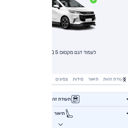
לעמוד דגם מקסוס EUNIQ 5
תעודת זהות
תיאור
מידות
צמיגים
מנוע וביצועים
טעינה חשמל
תעודת זהות
תיאור