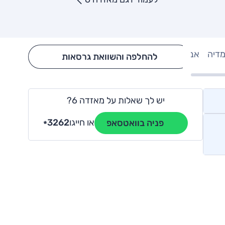
מדיה
אבזור
Hide config section
להחלפה והשוואת גרסאות
יש לך שאלות על מאזדה 6?
או חייגו
3262
פניה בוואטסאפ
*