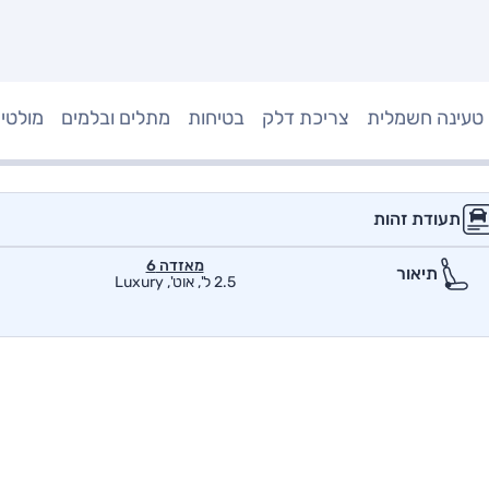
טעינה חשמלית
צריכת דלק
בטיחות
מתלים ובלמים
מולטי
תעודת זהות
מאזדה 6
תיאור
2.5 ל', אוט', Luxury