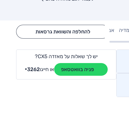
מדיה
אבזור
Hide config section
להחלפה והשוואת גרסאות
יש לך שאלות על מאזדה CX5?
או חייגו
3262
פניה בוואטסאפ
*