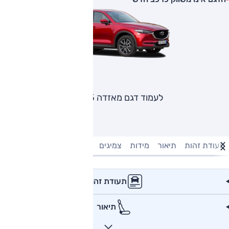
לעמוד דגם מאזדה CX5
תעודת זהות
תיאור
מידות
צמיגים
מנוע וביצועים
טעינה חשמל
תעודת זהות
תיאור