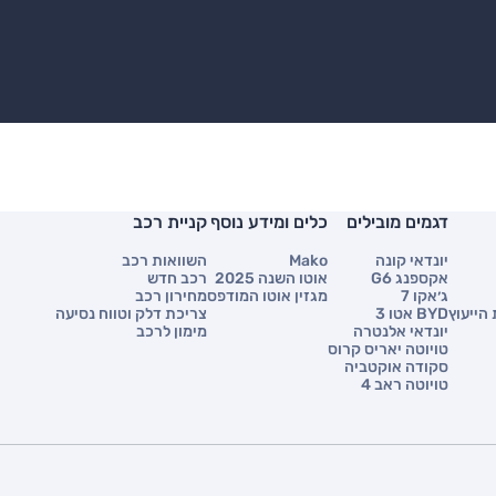
דגמים מובילים
כלים ומידע נוסף
קניית רכב
יונדאי קונה
Mako
השוואות רכב
אקספנג G6
אוטו השנה 2025
רכב חדש
ג׳אקו 7
מגזין אוטו המודפס
מחירון רכב
הייעוץ
BYD אטו 3
צריכת דלק וטווח נסיעה
יונדאי אלנטרה
מימון לרכב
טויוטה יאריס קרוס
סקודה אוקטביה
טויוטה ראב 4