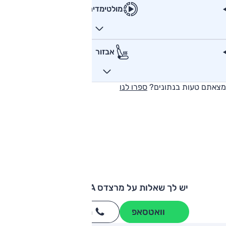
מולטימדיה
אבזור
מצאתם טעות בנתונים?
ספרו לנו
יש לך שאלות על מרצדס A קלאס סדאן?
וואטסאפ
חייגו
3262
*