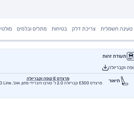
טעינה חשמלית
צריכת דלק
בטיחות
מתלים ובלמים
מולטי
תעודת זהות
מרצדס E קופה וקבריולה
תיאור
מרצדס E300 קבריולה 2.0 ל' טורבו היברידי מתון, אוט', AMG Line