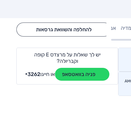
מדיה
אבזור
Hide config section
להחלפה והשוואת גרסאות
יש לך שאלות על מרצדס E קופה
וקבריולה?
או חייגו
3262
פניה בוואטסאפ
*