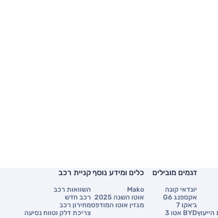
דגמים מובילים
כלים ומידע נוסף
קניית רכב
יונדאי קונה
Mako
השוואות רכב
אקספנג G6
אוטו השנה 2025
רכב חדש
ג׳אקו 7
מגזין אוטו המודפס
מחירון רכב
הייעוץ
BYD אטו 3
צריכת דלק וטווח נסיעה