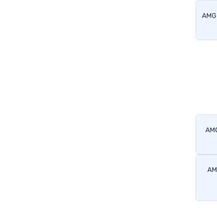
 2.0 ל' טורבו היברידי מתון, אוט', AMG