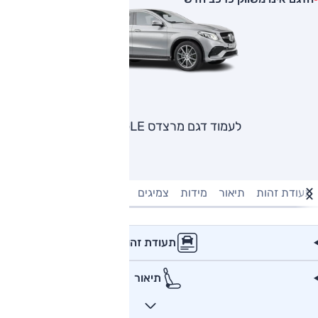
לעמוד דגם מרצדס GLE קופה
תעודת זהות
תיאור
מידות
צמיגים
מנוע וביצועים
טעינה חשמל
תעודת זהות
תיאור