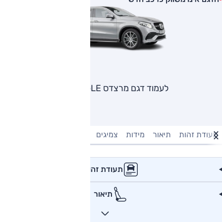
לעמוד דגם מרצדס GLE קופה
תעודת זהות
תיאור
מידות
צמיגים
מנוע וביצועים
טעינה חשמל
תעודת זהות
תיאור