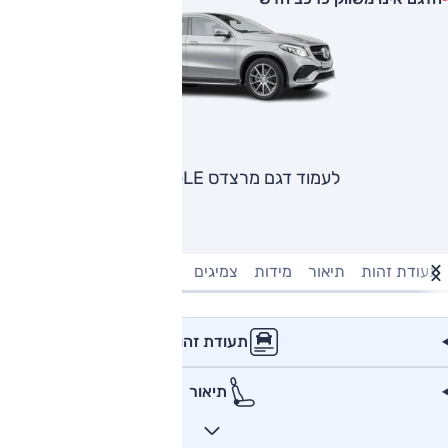
לעמוד דגם מרצדס GLE קופה
תעודת זהות
תיאור
מידות
צמיגים
מנוע וביצועים
טעינה חשמל
תעודת זהות
תיאור