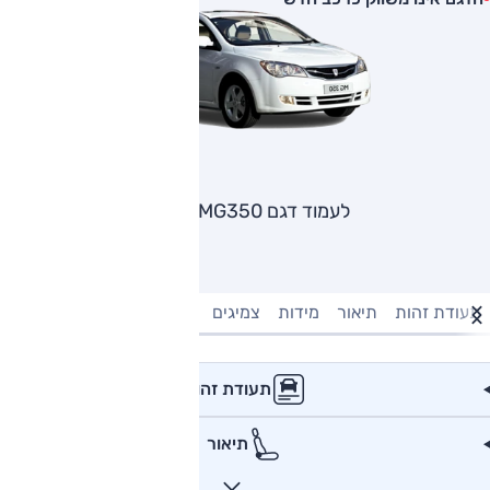
לעמוד דגם MG MG350
תעודת זהות
תיאור
מידות
צמיגים
מנוע וביצועים
טעינה חשמל
תעודת זהות
תיאור