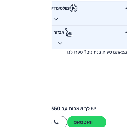
מולטימדיה
אבזור
מצאתם טעות בנתונים?
ספרו לנו
יש לך שאלות על MG MG350?
וואטסאפ
חייגו
3262
*