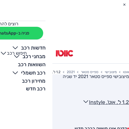
רוצים להת
פניה ב-WhatsApp
חדשות רכב
חיפוש רכב
+
-
מבחני רכב
השוואות רכב
רכב חשמלי
אוטו
מיצובישי
ספייס סטאר
2021
1.2 ל', אוט', Instyle
מיצובישי ספייס סטאר 2021
יד שניה
מחירון רכב
רכב חדש
1.2 ל', אוט', Instyle
הדגם אינו משווק כרכב חדש