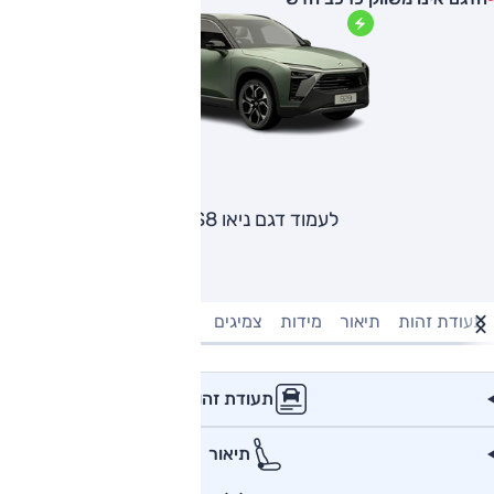
לעמוד דגם ניאו ES8
תעודת זהות
תיאור
מידות
צמיגים
מנוע וביצועים
טעינה חשמל
תעודת זהות
תיאור