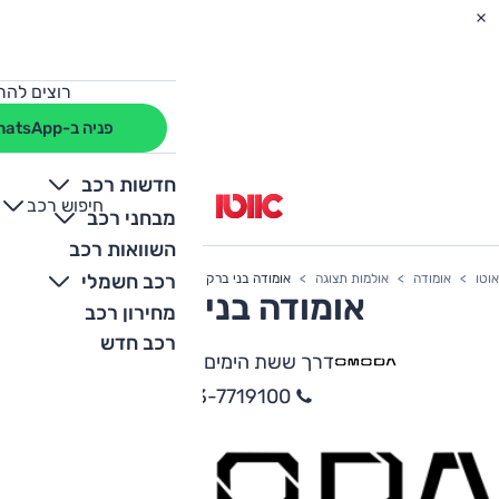
רוצים להת
פניה ב-WhatsApp
חדשות רכב
חיפוש רכב
+
-
מבחני רכב
השוואות רכב
רכב חשמלי
אוטו
אומודה
אולמות תצוגה
אומודה בני ברק
אומודה בני ברק
מחירון רכב
רכב חדש
דרך ששת הימים 22, בני ברק
03-7719100