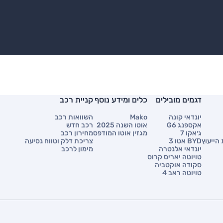
דגמים מובילים
כלים ומידע נוסף
קניית רכב
יונדאי קונה
Mako
השוואות רכב
אקספנג G6
אוטו השנה 2025
רכב חדש
ג׳אקו 7
מגזין אוטו המודפס
מחירון רכב
הייעוץ
BYD אטו 3
צריכת דלק וטווח נסיעה
יונדאי אלנטרה
מימון לרכב
טויוטה יאריס קרוס
סקודה אוקטביה
טויוטה ראב 4