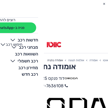
רוצים להת
פניה ב-WhatsApp
חדשות רכב
חיפוש רכב
+
-
מבחני רכב
השוואות רכב
רכב חשמלי
אוטו
אומודה
אולמות תצוגה
אומודה נתניה
אומודה נתניה
מחירון רכב
רכב חדש
דוד פנקס 25, נתניה
09-7636108