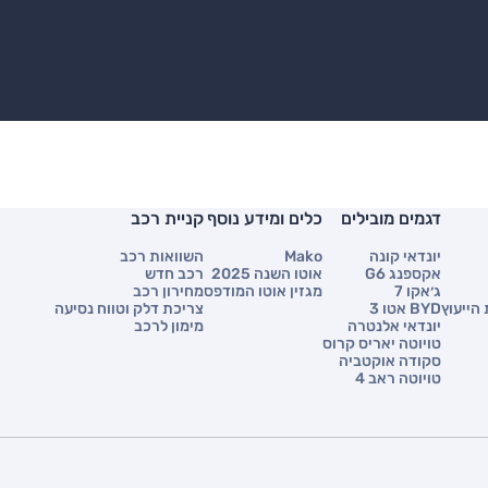
דגמים מובילים
כלים ומידע נוסף
קניית רכב
יונדאי קונה
Mako
השוואות רכב
אקספנג G6
אוטו השנה 2025
רכב חדש
ג׳אקו 7
מגזין אוטו המודפס
מחירון רכב
הייעוץ
BYD אטו 3
צריכת דלק וטווח נסיעה
יונדאי אלנטרה
מימון לרכב
טויוטה יאריס קרוס
סקודה אוקטביה
טויוטה ראב 4