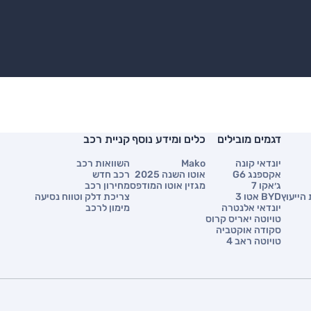
דגמים מובילים
כלים ומידע נוסף
קניית רכב
יונדאי קונה
Mako
השוואות רכב
אקספנג G6
אוטו השנה 2025
רכב חדש
ג׳אקו 7
מגזין אוטו המודפס
מחירון רכב
הייעוץ
BYD אטו 3
צריכת דלק וטווח נסיעה
יונדאי אלנטרה
מימון לרכב
טויוטה יאריס קרוס
סקודה אוקטביה
טויוטה ראב 4