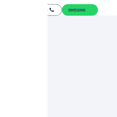
וואטסאפ
חייגו
3262
*
ותגים מתחרים