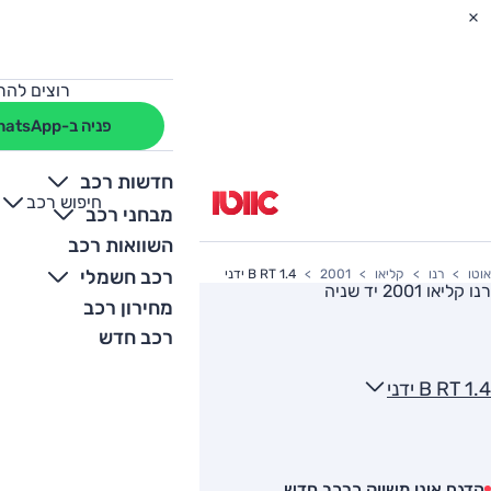
רוצים להת
פניה ב-WhatsApp
חדשות רכב
חיפוש רכב
+
-
מבחני רכב
השוואות רכב
רכב חשמלי
אוטו
רנו
קליאו
2001
B RT 1.4 ידני
רנו קליאו 2001
יד שניה
מחירון רכב
רכב חדש
B RT 1.4 ידני
הדגם אינו משווק כרכב חדש