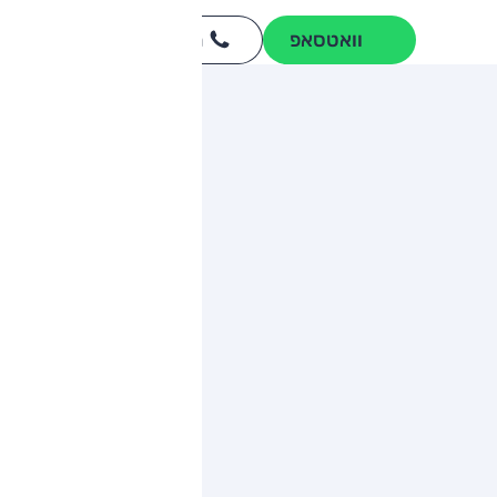
וואטסאפ
חייגו
3262
*
ותגים מתחרים