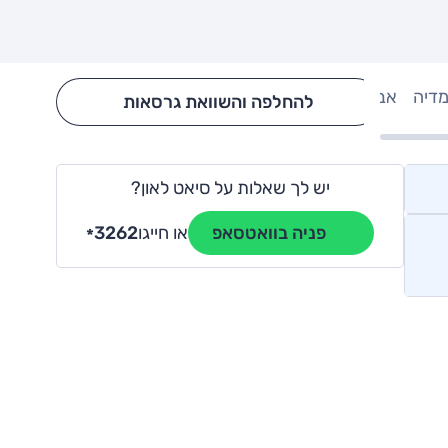
מדיה
אבזור
Hide config section
להחלפה והשוואת גרסאות
יש לך שאלות על סיאט לאון?
או חייגו
3262
פניה בוואטסאפ
*