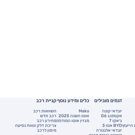
דגמים מובילים
כלים ומידע נוסף
קניית רכב
יונדאי קונה
Mako
השוואות רכב
אקספנג G6
אוטו השנה 2025
רכב חדש
ג׳אקו 7
מגזין אוטו המודפס
מחירון רכב
הייעוץ
BYD אטו 3
צריכת דלק וטווח נסיעה
יונדאי אלנטרה
מימון לרכב