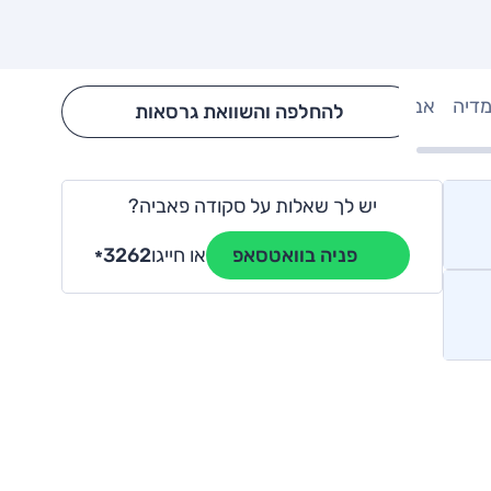
מדיה
אבזור
Hide config section
להחלפה והשוואת גרסאות
יש לך שאלות על סקודה פאביה?
או חייגו
3262
פניה בוואטסאפ
*