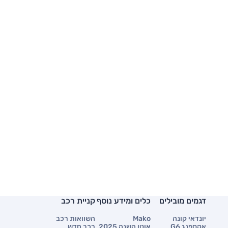
דגמים מובילים
כלים ומידע נוסף
קניית רכב
יונדאי קונה
Mako
השוואות רכב
אקספנג G6
אוטו השנה 2025
רכב חדש