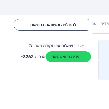
מדיה
אבזור
Hide config section
להחלפה והשוואת גרסאות
יש לך שאלות על סקודה פאביה?
או חייגו
3262
פניה בוואטסאפ
*